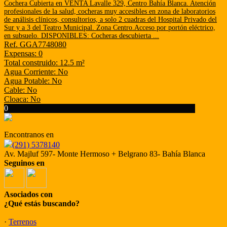
Cochera Cubierta en VENTA Lavalle 329, Centro Bahía Blanca. Atención
profesionales de la salud, cocheras muy accesibles en zona de laboratorios
de análisis clínicos, consultorios, a solo 2 cuadras del Hospital Privado del
Sur y a 3 del Teatro Municipal. Zona Centro.Acceso por portón eléctrico,
en subsuelo. DISPONIBLES: Cocheras descubierta ...
Ref. GGA7748080
Expensas: 0
Total construido: 12.5 m²
Agua Corriente: No
Agua Potable: No
Cable: No
Cloaca: No
0
Encontranos en
(291) 5378140
Av. Majluf 597- Monte Hermoso + Belgrano 83- Bahía Blanca
Seguinos en
Asociados con
¿Qué estás buscando?
·
Terrenos