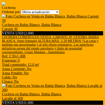
Cocheras
Ordenar por
Cochera en Bahia Blanca, Bahia Blanca
Caronti 39
VENTA USD12.000
COCHERA CUBIERTA EN VENTA. CARONTI 39, CENTRO. BAHIA
BLANCA. Semi-Subsuelo ALTURA MÁX. 2.20 METROS *Las cotas y
medidas son aproximadas y al sólo efecto orientativo. Las superficies
definitivas surgen del estado parcelario y título de propiedad
correspondiente. Grupo Maidana - Inmobiliaria
Ref. C39-C-BB
Expensas: 0
Total construido: 12.0 m²
Agua Corriente: No
Agua Potable: No
Cable: No
Cloaca: No
Cochera en Bahia Blanca, Bahia Blanca
Lavalle al 300
VENTA USD11.000